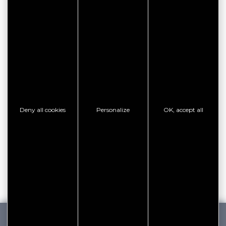
CITYPASS – GOLFE DU
MORBIHAN VANNES
Golfe du Morbihan - Vannes
Offre valable du
J'EN PROFITE
Deny all cookies
Personalize
OK, accept all
07/05/2026 au 31/12/2026