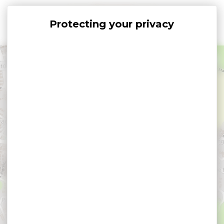
Cookies management panel
+
−
×
Cale Kerbilouët