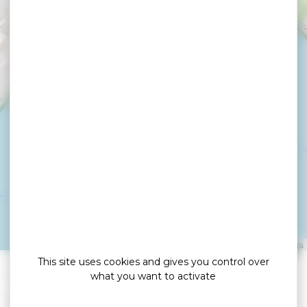
Cale Kerbilouët
ARRADON
Leaflet
|
©
OpenStreetMap
contributors
This site uses cookies and gives you control over
»
»
Home
detail
Cale Kerbilouët
what you want to activate
Port ou cale