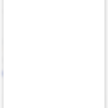
Free slipway accessible until mid-tide.
FEATURES
LANGUAGES SPOKEN
CONTACT INFORMATION