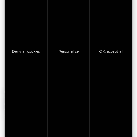
Deny all cookies
Personalize
OK, accept all
On the 17 August 2026
On the 06 August 2026
Jeu de piste "La jeune fille et les
Soirée contée au Cairn de Petit
esprits : Chihiro au Crouesty"- 17
Mont - 6 août
août
ARZON
ARZON