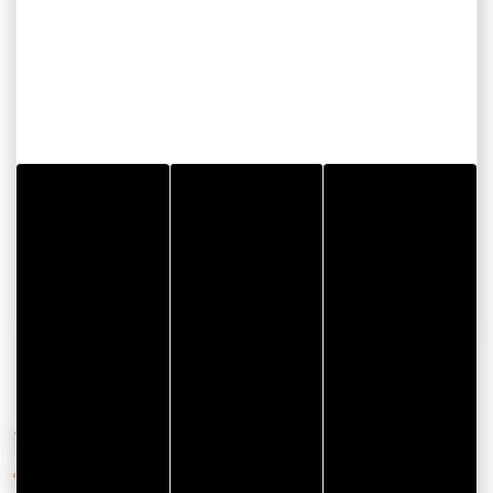
Port Crouesty
56640 ARZON
Email
SEE THE WEBSITE
SHOW PHONE
YOU'LL ALSO LIKE