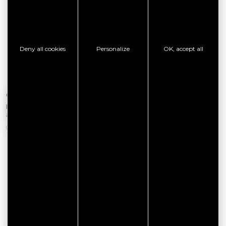
Deny all cookies
Personalize
OK, accept all
On the 26 August 2026
On the 09 August 2026
Marché Nocturne Bio et Artisanal,
Fête Celtique à Saint-Gildas-de-
à Saint-Gildas-de-Rhuys - 26 août
Rhuys
SAINT GILDAS DE RHUYS
SAINT GILDAS DE RHUYS