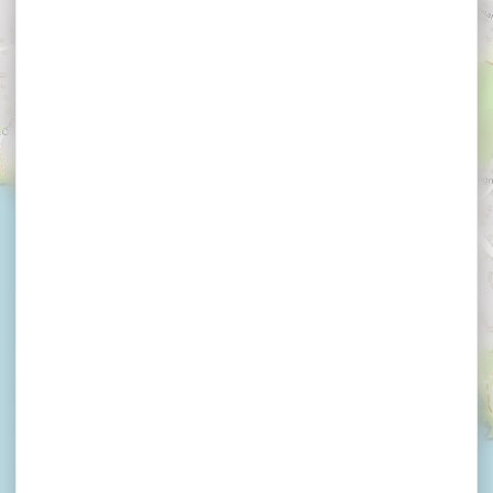
×
Théâtre "Aqui le tour" par les Z'Artmateurs à saint
Gildas de Rhuys
Théâtre "Aqui le tour"
par les Z'Artmateurs
à saint Gildas de
Rhuys
SAINT GILDAS DE RHUYS