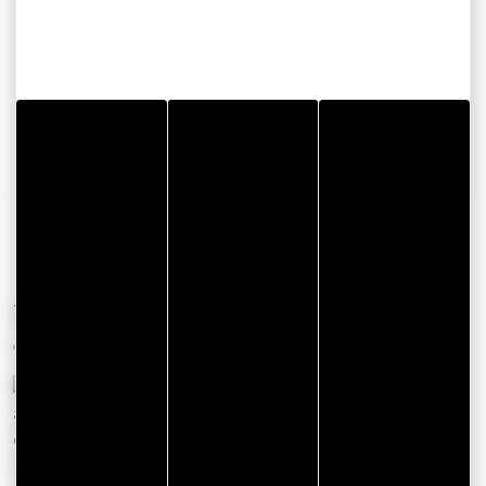
Jardin de l'espace Keruzen
Place Keruzen
56730 SAINT GILDAS DE RHUYS
Email
YOU'LL ALSO LIKE