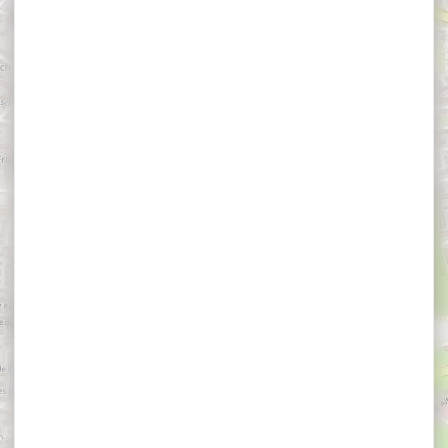
×
Jeu de piste en famille - Découverte ludique de
Vannes avec Typhaine
Jeu de piste en
famille - Découverte