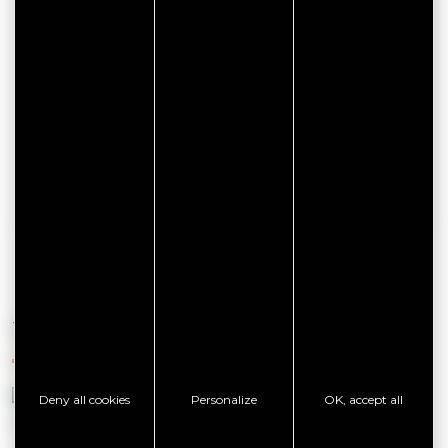
Quai Tabarly
Golfe du Morbihan Vannes Tourisme
56000 VANNES
Email
SEE THE WEBSITE
YOU'LL ALSO LIKE
Deny all cookies
Personalize
OK, accept all