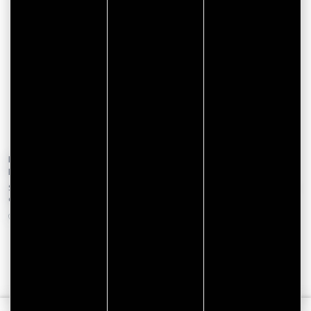
From 06 November 2026 to 08
From 01 January 2026 to 31
November 2026
December 2026
Salon du Chocolat et Pâtisserie
« LES TRÉSORS DU MORBIHAN »
en France
VANNES
VANNES