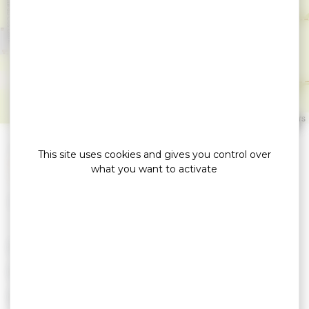
contée des marais
salant avec Ar Terre
Happy
ST ARMEL
Leaflet
|
©
OpenStreetMap
contributors
»
Home
This site uses cookies and gives you control over
Balade découverte contée des marais salant avec Ar
what you want to activate
Terre Happy
Sorties Patrimoine
ON THE 14 AUGUST 2026
ON THE 21 AUGUST 2026
ON THE 28 AUGUST 2026