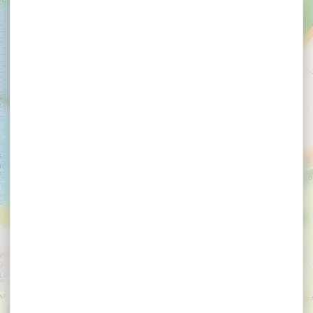
×
Balade découverte contée des marais salant avec Ar
Terre Happy
Balade découverte